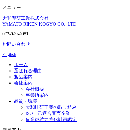
メニュー
大和理研工業株式会社
YAMATO RIKEN KOGYO CO., LTD.
072-949-4081
お問い合わせ
English
ホーム
選ばれる理由
製品案内
会社案内
会社概要
事業所案内
品質・環境
大和理研工業の取り組み
ISO自己適合宣言企業
事業継続力強化計画認定