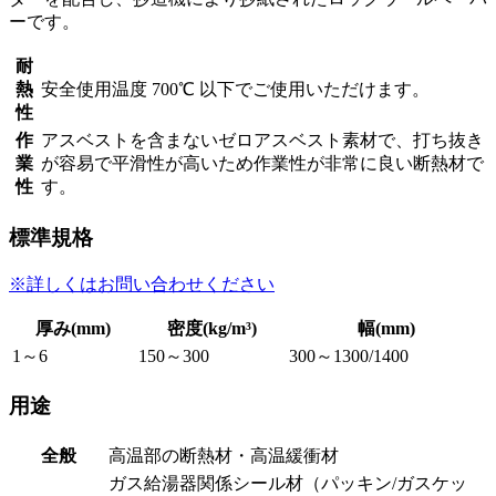
ーです。
耐
熱
安全使用温度 700℃ 以下でご使用いただけます。
性
作
アスベストを含まないゼロアスベスト素材で、打ち抜き
業
が容易で平滑性が高いため作業性が非常に良い断熱材で
性
す。
標準規格
※詳しくはお問い合わせください
厚み(mm)
密度(kg/m³)
幅(mm)
1～6
150～300
300～1300/1400
用途
全般
高温部の断熱材・高温緩衝材
ガス給湯器関係シール材（パッキン/ガスケッ